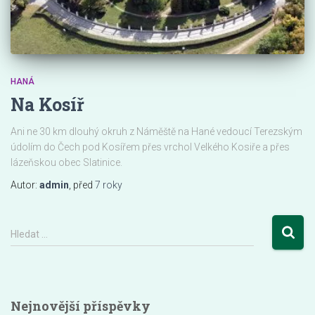
HANÁ
Na Kosíř
Ani ne 30 km dlouhý okruh z Náměště na Hané vedoucí Terezským
údolím do Čech pod Kosířem přes vrchol Velkého Kosiře a přes
lázeňskou obec Slatinice.
Autor:
admin
, před
7 roky
V
Hledat …
y
h
l
e
Nejnovější příspěvky
d