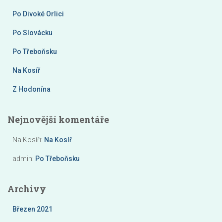
á
Po Divoké Orlici
v
á
Po Slovácku
n
í
Po Třeboňsku
Na Kosíř
Z Hodonína
Nejnovější komentáře
Na Kosíři
:
Na Kosíř
admin
:
Po Třeboňsku
Archivy
Březen 2021