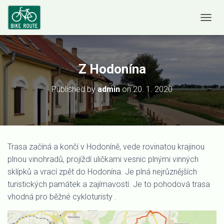
P
Ř
E
P
Z Hodonína
N
O
Published by
admin
on
20. 1. 2020
U
T
N
A
Trasa začíná a končí v Hodoníně, vede rovinatou krajinou
V
plnou vinohradů, projíždí uličkami vesnic plnými vinných
I
sklípků a vrací zpět do Hodonína. Je plná nejrůznějších
G
turistických památek a zajímavostí. Je to pohodová trasa
A
vhodná pro běžné cykloturisty .
C
I