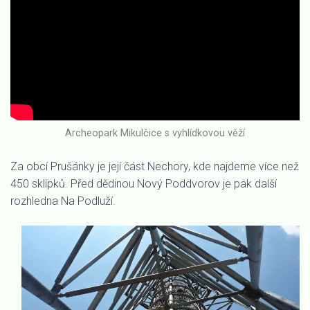
Archeopark Mikulčice s vyhlídkovou věží
Za obcí Prušánky je její část Nechory, kde najdeme více než
450 sklípků. Před dědinou Nový Poddvorov je pak další
rozhledna Na Podluží.