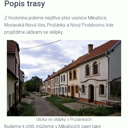
Popis trasy
Z Hodonína jedeme nejdříve přes vesnice Mikulčice,
Moravská Nová Ves, Prušánky a Nový Poddvorov, kde
projíždíme uličkami se sklípky.
Ulička se sklípky v Prušánkách
Budeme-li chtít, můžeme v Mikulčicích zajet také