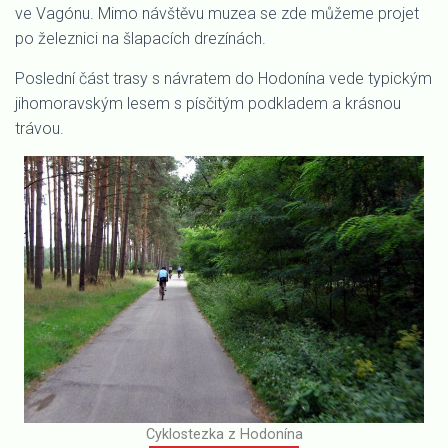
ve Vagónu. Mimo návštěvu muzea se zde můžeme projet
po železnici na šlapacích drezínách.
Poslední část trasy s návratem do Hodonína vede typickým
jihomoravským lesem s písčitým podkladem a krásnou
trávou.
Cyklostezka z Hodonína