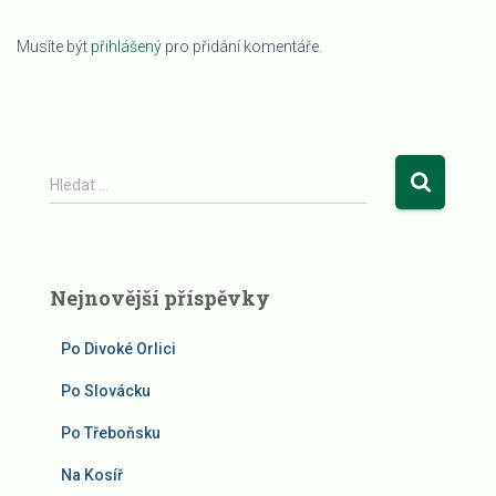
Musíte být
přihlášený
pro přidání komentáře.
V
Hledat …
y
h
l
e
Nejnovější příspěvky
d
á
v
Po Divoké Orlici
á
Po Slovácku
n
í
Po Třeboňsku
Na Kosíř