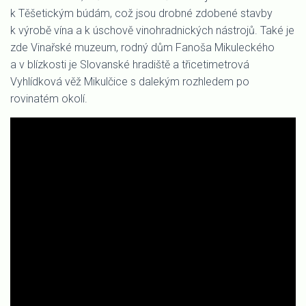
k Těšetickým búdám, což jsou drobné zdobené stavby
k výrobě vína a k úschově vinohradnických nástrojů. Také je
zde Vinařské muzeum, rodný dům Fanoša Mikuleckého
a v blízkosti je Slovanské hradiště a třicetimetrová
Vyhlídková věž Mikulčice s dalekým rozhledem po
rovinatém okolí.