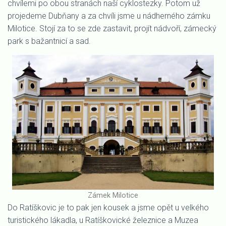
chvílemi po obou stranách naší cyklostezky. Potom už
projedeme Dubňany a za chvíli jsme u nádherného zámku
Milotice. Stojí za to se zde zastavit, projít nádvoří, zámecký
park s bažantnicí a sad.
Zámek Milotice
Do Ratíškovic je to pak jen kousek a jsme opět u velkého
turistického lákadla, u Ratíškovické železnice a Muzea